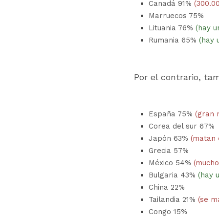
Canadá 91% 
(300.0
Marruecos 75%
Lituania 76% 
(hay u
Rumania 65% 
(hay 
Por el contrario, ta
España 75% 
(gran 
Corea del sur 67%
Japón 63% 
(matan 
Grecia 57%
México 54% 
(mucho
Bulgaria 43% 
(hay 
China 22%
Tailandia 21% 
(se m
Congo 15%