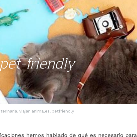
pet-friendly
terinaria,
viajar,
animales,
petfriendly
icaciones hemos hablado de qué es necesario para 