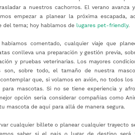
asladar a nuestros cachorros. El verano avanza y,
mos empezar a planear la próxima escapada, aq
e del tema; hoy hablamos de 
lugares
pet-friendly
.  
habíamos comentado, cualquier viaje que plane
tas conlleva una preparación y gestión previa, sobr
ción y pruebas veterinarias. Los mayores condicio
s son, sobre todo, el tamaño de nuestra mascot
contemplar que, si volamos en avión, no todos los 
 para mascotas. Si no se tiene experiencia y afr
 mejor opción sería considerar compañías como Ani
 tu mascota de aquí para allá de manera segura.  
var cualquier billete o planear cualquier trayecto s
bemos saber si el país o lugar de destino será 