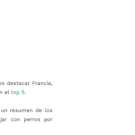
s destacar Francia, 
n el 
top 5
. 
 un resumen de los 
jar con perros por 