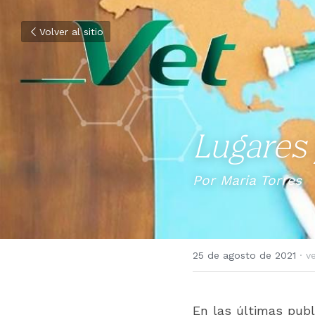
Volver al sitio
Lugares 
Por Maria Torres
25 de agosto de 2021
·
ve
En las últimas publ