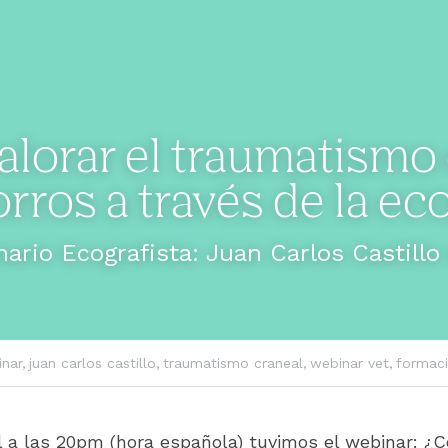
lorar el traumatismo 
rros a través de la eco
nario Ecografista: Juan Carlos Castillo
nar,
juan carlos castillo,
traumatismo craneal,
webinar vet,
formaci
il a las 20pm (hora española) tuvimos el webinar: ¿C