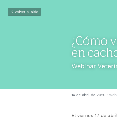
Volver al sitio
¿Cómo va
en cacho
Webinar Veteri
14 de abril de 2020
·
webi
El viernes 17 de abr