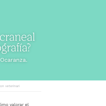
craneal 
grafía?
 Ocaranza.
on veterinari
ómo valorar el 