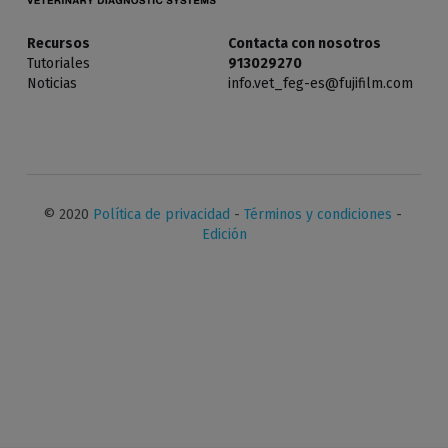
Diagnóstico In Vitro
Recursos
Contacta con nosotros
Tutoriales
913029270
Noticias
info.vet_feg-es@fujifilm.com
© 2020 
Política de privacidad
 - 
Términos y condiciones
 - 
Edición