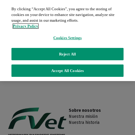
By clicking “Accept All Cookies”, you agree to the storing of
cookies on your device to enhance site navigation, analyze site
Inicio
usage, and assist in our marketing efforts.
Privacy Policy
Sobre nosotros
Cookies Settings
Servicios
Este producto no está disponible.
Reject All
Productos
Contratos de mantenimiento
Accept All Cookies
Regresar a la página de inicio.
Piezas para servicio (password)
Promociones
Radiología
Películas y químicos
Blog
Ecografía
Ingresar
/
Registrarse
Sobre nosotros
Nuestra misión
Endoscopia
Nuestra historia
Contacto
Grandes equipos D.I.