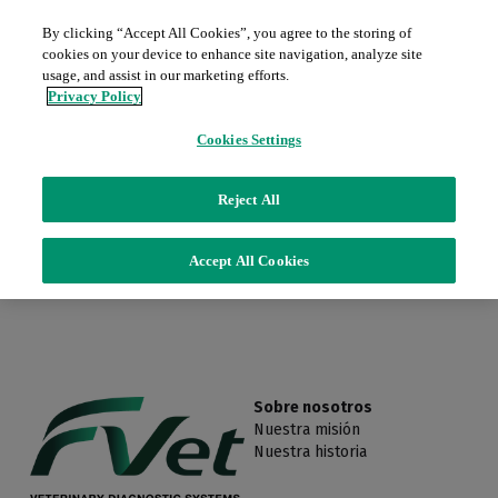
By clicking “Accept All Cookies”, you agree to the storing of
cookies on your device to enhance site navigation, analyze site
Inicio
usage, and assist in our marketing efforts.
Privacy Policy
Sobre nosotros
Cookies Settings
Servicios
Este producto no está disponible.
Reject All
Productos
Contratos de mantenimiento
Accept All Cookies
Regresar a la página de inicio.
Piezas para servicio (password)
Promociones
Radiología
Películas y químicos
Blog
Ecografía
Ingresar
/
Registrarse
Sobre nosotros
Nuestra misión
Endoscopia
Nuestra historia
Contacto
Grandes equipos D.I.