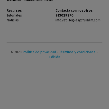
Diagnóstico In Vitro
Recursos
Contacta con nosotros
Tutoriales
913029270
Noticias
info.vet_feg-es@fujifilm.com
© 2020 
Política de privacidad
 - 
Términos y condiciones
 - 
Edición