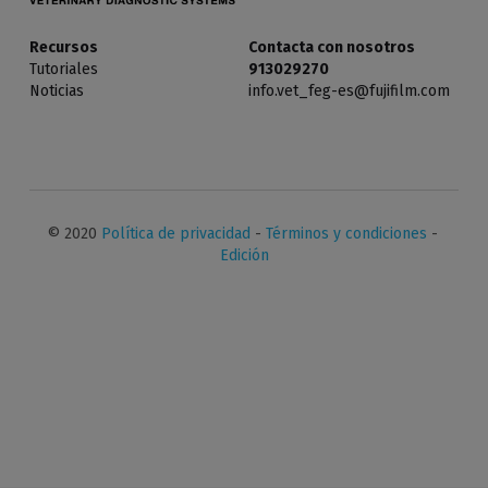
Diagnóstico In Vitro
Recursos
Contacta con nosotros
Tutoriales
913029270
Noticias
info.vet_feg-es@fujifilm.com
© 2020 
Política de privacidad
 - 
Términos y condiciones
 - 
Edición