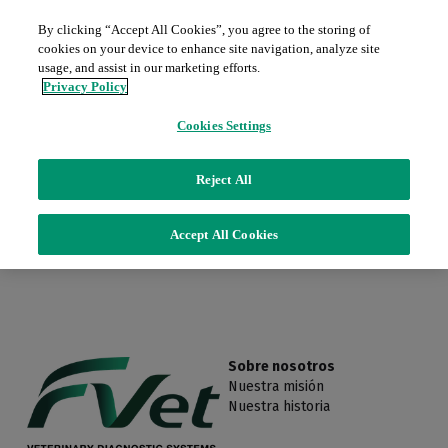
By clicking “Accept All Cookies”, you agree to the storing of
cookies on your device to enhance site navigation, analyze site
Inicio
usage, and assist in our marketing efforts.
Privacy Policy
Sobre nosotros
Cookies Settings
Servicios
Este producto no está disponible.
Reject All
Productos
Contratos de mantenimiento
Accept All Cookies
Regresar a la página de inicio.
Piezas para servicio (password)
Promociones
Radiología
Películas y químicos
Blog
Ecografía
Ingresar
/
Registrarse
Sobre nosotros
Nuestra misión
Endoscopia
Nuestra historia
Contacto
Grandes equipos D.I.