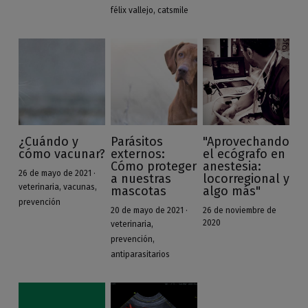
félix vallejo,
catsmile
¿Cuándo y
Parásitos
"Aprovechando
cómo vacunar?
externos:
el ecógrafo en
Cómo proteger
anestesia:
26 de mayo de 2021
·
a nuestras
locorregional y
veterinaria,
vacunas,
mascotas
algo más"
prevención
20 de mayo de 2021
·
26 de noviembre de
2020
veterinaria,
prevención,
antiparasitarios