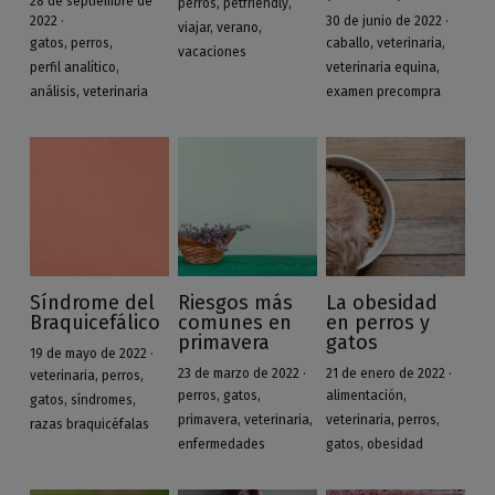
28 de septiembre de
perros,
petfriendly,
2022
·
30 de junio de 2022
·
viajar,
verano,
Diagnóstico In Vitro
gatos,
perros,
caballo,
veterinaria,
vacaciones
perfil analítico,
veterinaria equina,
análisis,
veterinaria
examen precompra
Síndrome del
Riesgos más
La obesidad
Braquicefálico
comunes en
en perros y
primavera
gatos
19 de mayo de 2022
·
23 de marzo de 2022
·
21 de enero de 2022
·
veterinaria,
perros,
perros,
gatos,
alimentación,
gatos,
síndromes,
primavera,
veterinaria,
veterinaria,
perros,
razas braquicéfalas
enfermedades
gatos,
obesidad