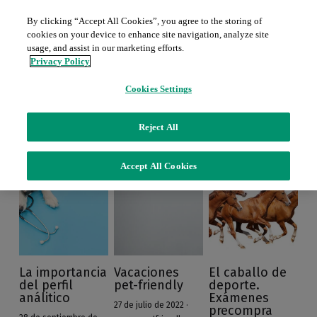
By clicking “Accept All Cookies”, you agree to the storing of
cookies on your device to enhance site navigation, analyze site
Inicio
usage, and assist in our marketing efforts.
Privacy Policy
Sobre nosotros
Cookies Settings
Servicios
Todos
viajar
juan carlos castillo
Reject All
Productos
Contratos de mantenimiento
Accept All Cookies
Piezas para servicio (password)
Promociones
Radiología
Películas y químicos
Blog
Ecografía
Ingresar
/
Registrarse
La importancia
Vacaciones
El caballo de
Endoscopia
del perfil
pet-friendly
deporte.
Contacto
análitico
Exámenes
27 de julio de 2022
·
precompra
Grandes equipos D.I.